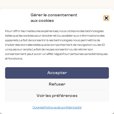
Gérer le consentement
aux cookies
Pour offrir les meilleures expériences, nous utilisons des technologies
telles que les cookies pour stocker et/ou accéder aux informations des
appareils. Le fait de consentir à ces technologies nous permettra de
traiter des données telles que le comportement de navigation ou les ID
uniques sur ce site. Le fait de ne pas consentir ou de retirer son
consentement peut avoir un effet négatif sur certaines caractéristiques
et fonctions.
Accepter
Refuser
Voir les préférences
Cookies
Politique de confidentialité