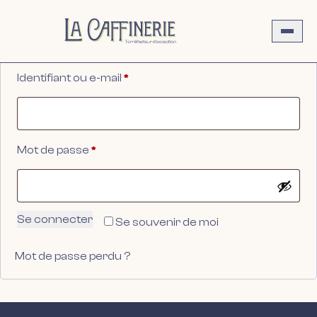
SE CONNECTER
Aller
au
contenu
La Caffinerie
Obligatoire
Identifiant ou e-mail
*
Obligatoire
Mot de passe
*
Se connecter
Se souvenir de moi
Mot de passe perdu ?