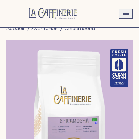
Aller
au
contenu
La Caffinerie
Accueil
Aventurier
Chicamocha