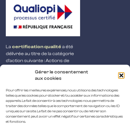
La
certification qualité
a été
délivrée au titre de la catégorie
d’action suivante : Actions de
formation
Gérer le consentement
NOS CAFÉS
aux cookies
NOS FORMATIONS
NOS SERVICES PROFESSIONNELS
Pour offrir les meilleures expériences, nous utilisons des technologies
telles que les cookies pour stocker et/ou accéder aux informations des
QUI SOMMES NOUS ?
appareils. Le fait de consentir à ces technologies nous permettra de
traiter des données telles que le comportement de navigation ou les ID
Instagram
uniques sur ce site. Le fait de ne pas consentir ou de retirer son
NOUS CONTACTER
consentement peut avoir un effet négatif sur certaines caractéristiques
et fonctions.
04 76 75 75 24